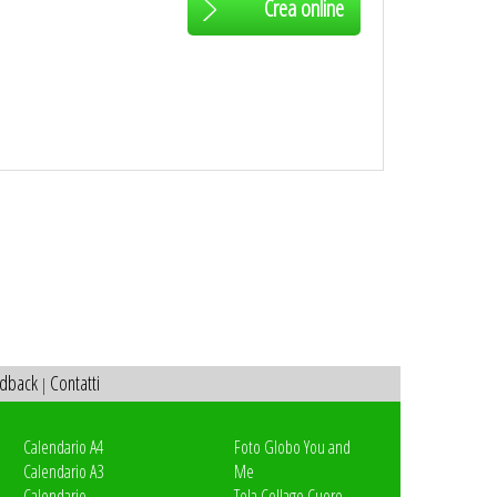
Crea online
dback
Contatti
|
Calendario A4
Foto Globo You and
Calendario A3
Me
Calendario
Tela Collage Cuore