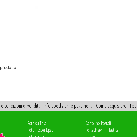
prodotto.
 e condizioni di vendita
Info spedizioni e pagamenti
Come acquistare
Fee
|
|
|
Foto su Tela
Cartoline Postali
Foto Poster Epson
Portachiavi in Plastica
Foto su Legno
Cuore