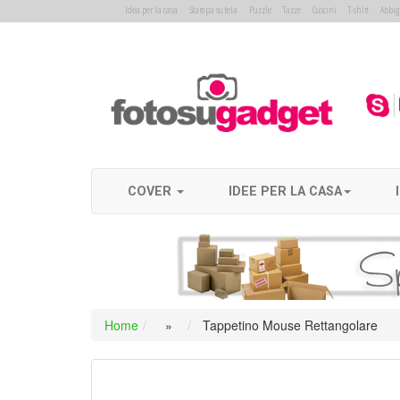
-->
Idea per la casa
Stampa su tela
Puzzle
Tazze
Cuscini
T-shirt
Abbig
Home
COVER
IDEE PER LA CASA
Fotomox
Home
»
Tappetino Mouse Rettangolare