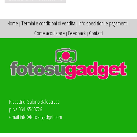
Home
Termini e condizioni di vendita
Info spedizioni e pagamenti
|
|
|
Come acquistare
Feedback
Contatti
|
|
Riscatti di Sabino Balestrucci
p.iva 06419540726
email
info@fotosugadget.com