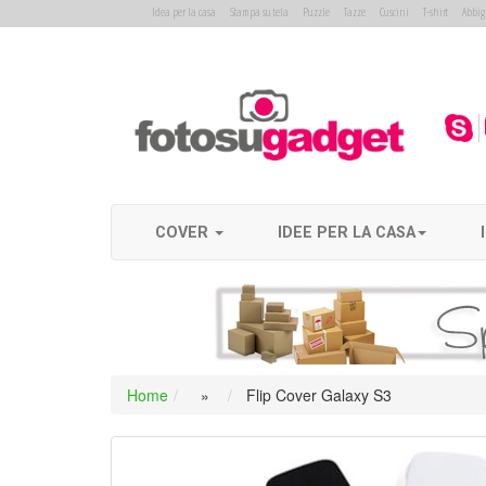
-->
Idea per la casa
Stampa su tela
Puzzle
Tazze
Cuscini
T-shirt
Abbig
Home
COVER
IDEE PER LA CASA
Fotomox
Home
»
Flip Cover Galaxy S3