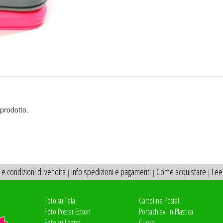
prodotto.
 e condizioni di vendita
Info spedizioni e pagamenti
Come acquistare
Fee
|
|
|
Foto su Tela
Cartoline Postali
Foto Poster Epson
Portachiavi in Plastica
Foto su Legno
Cuore