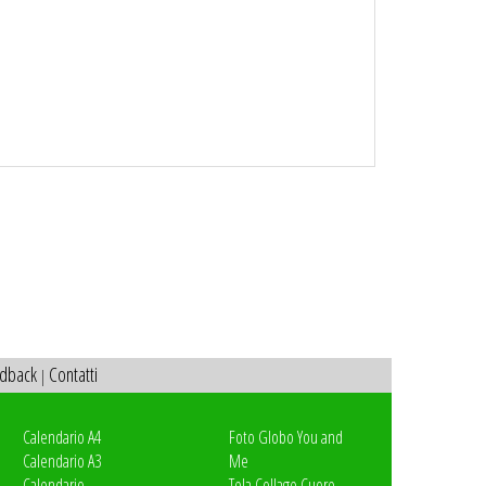
dback
Contatti
|
Calendario A4
Foto Globo You and
Calendario A3
Me
Calendario
Tela Collage Cuore