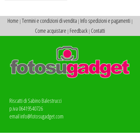
Home
Termini e condizioni di vendita
Info spedizioni e pagamenti
|
|
|
Come acquistare
Feedback
Contatti
|
|
Riscatti di Sabino Balestrucci
p.iva 06419540726
email
info@fotosugadget.com