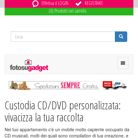
Effettua il LOGIN
REGISTRATI
-->
(0) Prodotti nel carrello
Toggle
navigati
Home
Fotomox
Custodia CD/DVD personalizzata:
vivacizza la tua raccolta
Nel tuo appartamento c'è un mobile molto capiente occupato da
CD musicali, molti dei quali sono compilation di tua creazione, e