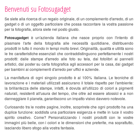
Benvenuti su Fotosugadget
Se siete alla ricerca di un regalo originale, di un complemento d'arredo, di un
gadget o di un oggetto particolare che possa raccontare la vostra passione
per la fotografia, allora siete nel posto giusto.
Fotosugadget
è un'azienda italiana che nasce proprio con l'intento di
plasmare l'arte della fotografia alle necessità quotidiane, distribuendo
prodotti in tutto il mondo in tempi molto brevi. Originalità, qualità e utilità sono
le tre caratteristiche essenziali che contraddistinguono perfettamente i nostri
prodotti: dalle stampe d'arredo alle foto su tela, dai fotolibri ai pannelli
artistici, dai poster su carta fotografica agli accessori per la casa, dai gadget
per bambini ai complementi d'arredo per uffici e aziende.
La manifattura di ogni singolo prodotto è al 100% italiana. Le tecniche di
lavorazione e i materiali utilizzati assicurano il totale rispetto per l'ambiente:
la brillantezza delle stampe, infatti, è dovuta all'utilizzo di colori a pigmenti
naturali, resistenti all'usura del tempo, che oltre ad essere atossici e a non
danneggiare il pianeta, garantiscono un impatto visivo davvero notevole.
Curiosando tra le nostre pagine, inoltre, scoprirete che ogni prodotto ha una
duplice funzione: soddisfa una particolare esigenza e mette in luce il vostro
spirito creativo. Come? Personalizzando i nostri prodotti con le vostre
immagini più belle, con i colori e le dimensioni che preferite, ma soprattutto,
lasciando libero sfogo alla vostra fantasia.