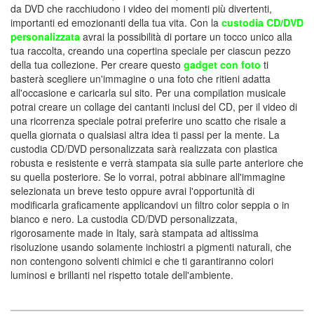
da DVD che racchiudono i video dei momenti più divertenti,
importanti ed emozionanti della tua vita. Con la
custodia CD/DVD
personalizzata
avrai la possibilità di portare un tocco unico alla
tua raccolta, creando una copertina speciale per ciascun pezzo
della tua collezione. Per creare questo
gadget con foto
ti
basterà scegliere un'immagine o una foto che ritieni adatta
all'occasione e caricarla sul sito. Per una compilation musicale
potrai creare un collage dei cantanti inclusi del CD, per il video di
una ricorrenza speciale potrai preferire uno scatto che risale a
quella giornata o qualsiasi altra idea ti passi per la mente. La
custodia CD/DVD personalizzata sarà realizzata con plastica
robusta e resistente e verrà stampata sia sulle parte anteriore che
su quella posteriore. Se lo vorrai, potrai abbinare all'immagine
selezionata un breve testo oppure avrai l'opportunità di
modificarla graficamente applicandovi un filtro color seppia o in
bianco e nero. La custodia CD/DVD personalizzata,
rigorosamente made in Italy, sarà stampata ad altissima
risoluzione usando solamente inchiostri a pigmenti naturali, che
non contengono solventi chimici e che ti garantiranno colori
luminosi e brillanti nel rispetto totale dell'ambiente.